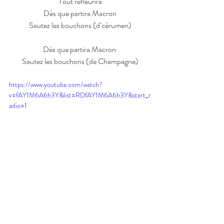
Tout refleurira
Dès que partira Macron
Sautez les bouchons (d’cérumen)
Dès que partira Macron 
Sautez les bouchons (de Champagne)
https://www.youtube.com/watch?
v=fAY1M6A6h3Y&list=RDfAY1M6A6h3Y&start_r
adio=1
guillaume ibot
parodie
youtube
renaud
Les Parod'Ibot