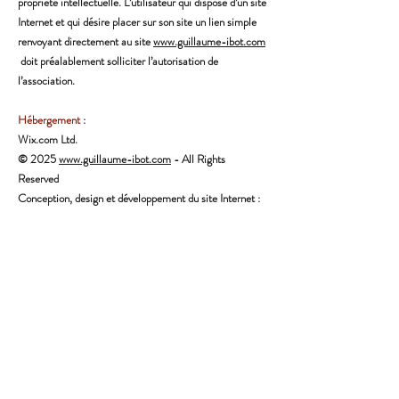
propriété intellectuelle. L’utilisateur qui dispose d’un site
Internet et qui désire placer sur son site un lien simple
renvoyant directement au site
www.guillaume-ibot.com
doit préalablement solliciter l’autorisation de
l’association.
Hébergement
:
Wix.com Ltd.
© 2025
www.guillaume-ibot.com
- All Rights
Reserved
Conception, design et développement du site Internet :
Phénix Organisation
Abonnez-vous à la newsletter
Envoyer