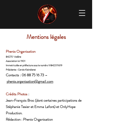
Mentions légales
Phenix Organisation
84270 Vedène
Association loi 1901
Immatriculée en préfecture sous le numéro W842011619
Présidente : Carole Kleindienst
Contacts :
06 88 75 16 73
–
phenix.organisation@gmail.com
Crédits Photos
:
​Jean-François Broc (dont certaines participations de
Stéphanie Texier et Emma Lafont) et OnlyHope
Production.
Rédaction : Phenix Organisation