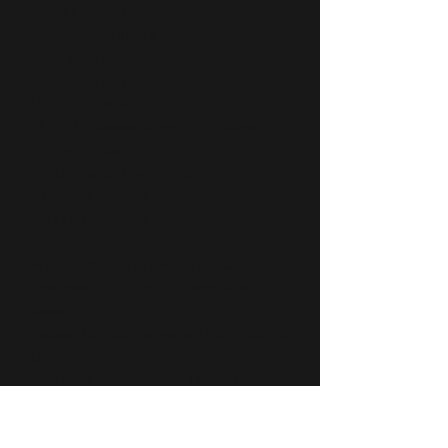
6. Petit bout d'âme
7. Si on était moins cons
8. Un bout de ciel
9. Trop de haine
10. Et puis soudain...
11. Tu t'adresses à mon c... (chanson
philosophique)
12. Gémeaux (duo à plusieurs)
13. Après le mot fin
14. D'un monde à l'autre
Album arrangé et réalisé par Olivier
Ibos avec Philippe Di-Rienzo à la
basse.
Textes : Claude Lemesle, Didier Ibot et
Guillaume Ibot.
Musiques : Olivier Ibos, Didier Ibot et
Guillaume Ibot.