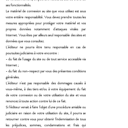
ses fonctionnalités.
Le matériel de connexion au site que vous utilisez est sous
votre entière responsabilité. Vous devez prendre
toutes les
mesures appropriées pour protéger votre matériel et vos
propres données notamment d'attaques
virales par
Internet. Vous êtes par ailleurs seul responsable des sites et
données que vous consultez.
L'éditeur ne pourra être tenu responsable en cas de
poursuites judiciaires à votre encontre :
- du fait de l'usage du site ou de tout service accessible via
Internet ;
- du fait du non-respect par vous des présentes conditions
générales.
L'éditeur n'est pas responsable des dommages causés à
vous-même, à des tiers et/ou à votre équipement du
fait
de votre connexion ou de votre utilisation du site et vous
renoncez à toute action contre lui de ce fait.
Si l'éditeur venait à faire l'objet d'une procédure amiable ou
judiciaire en raison de votre utilisation du site, il
pourra se
retourner contre vous pour obtenir l'indemnisation de tous
les préjudices, sommes, condamnations
et frais qui