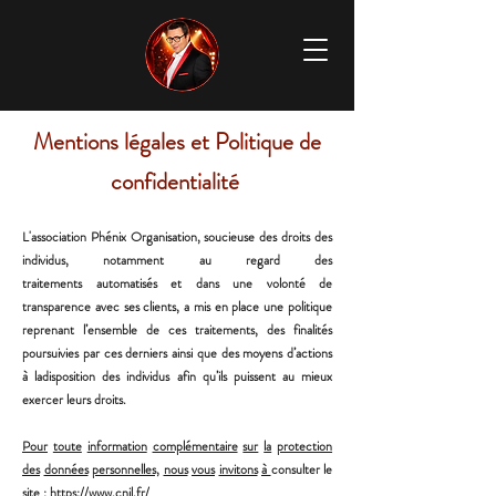
Mentions légales et Politique de
confidentialité
L'association Phénix Organisation, soucieuse des droits des
individus, notamment au regard des
traitements
automatisés et dans une volonté de
transparence avec ses clients, a mis en place une politique
reprenant l’
ensemble de ces traitements, des finalités
poursuivies par ces derniers ainsi que des moyens d’actions
à la
disposition des individus afin qu’ils puissent au mieux
exercer leurs droits.
Pour
toute
information
complémentaire
sur
la
protection
des
données
personnelles,
nous
vous
invitons
à
consulter le
site :
https://www.cnil.fr/