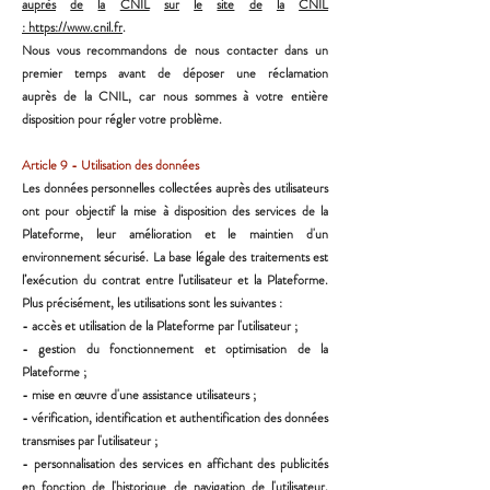
auprès
de
la
CNIL
sur
le
site
de
la
CNIL
:
https://www.cnil.fr
.
Nous vous recommandons de nous contacter dans un
premier temps avant de déposer une réclamation
auprès
de la CNIL, car nous sommes à votre entière
disposition pour régler votre problème.
Article 9 - Utilisation des données
Les données personnelles collectées auprès des utilisateurs
ont pour objectif la mise à disposition des
services de la
Plateforme, leur amélioration et le maintien d'un
environnement sécurisé. La base légale des
traitements est
l’exécution du contrat entre l’utilisateur et la Plateforme.
Plus précisément, les utilisations
sont les suivantes :
- accès et utilisation de la Plateforme par l'utilisateur ;
- gestion du fonctionnement et optimisation de la
Plateforme ;
- mise en œuvre d'une assistance utilisateurs ;
- vérification, identification et authentification des données
transmises par l'utilisateur ;
- personnalisation des services en affichant des publicités
en fonction de l'historique de navigation de
l'utilisateur,