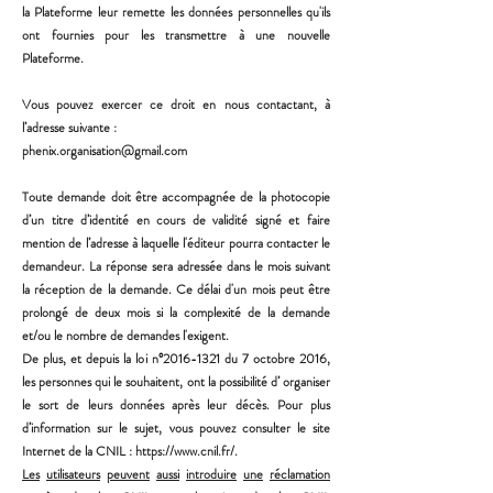
la Plateforme leur remette les données personnelles
qu'ils
ont fournies pour les transmettre à une nouvelle
Plateforme.
Vous pouvez exercer ce droit en nous contactant, à
l’adresse suivante :
phenix.organisation@gmail.com
Toute demande doit être accompagnée de la photocopie
d’un titre d’identité en cours de validité signé et
faire
mention de l’adresse à laquelle l'éditeur pourra contacter le
demandeur. La réponse sera adressée dans
le mois suivant
la réception de la demande. Ce délai d'un mois peut être
prolongé de deux mois si la
complexité de la demande
et/ou le nombre de demandes l'exigent.
De plus, et depuis la loi n°
2016-1321
du 7 octobre 2016,
les personnes qui le souhaitent, ont la possibilité d’
organiser
le sort de leurs données après leur décès. Pour plus
d’information sur le sujet, vous pouvez
consulter le site
Internet de la CNIL :
https://www.cnil.fr/.
Les
utilisateurs
peuvent
aussi
introduire
une
réclamation