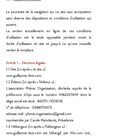
La poursuite de la navigation sur ce site vaut acceptation
sans réserve des dispositions et conditions
d'utilisation qui
suivent.
La version actuellement en ligne de ces conditions
d'utilisation est la seule opposable pendant toute la
durée
d'utilisation du site et jusqu'à ce qu'une nouvelle
version la remplace.
Article 1 - Mentions légales
1.1 Site (ci-après « le site ») :
www.guillaume-ibot.com
1.2 Éditeur (ci-après « l'éditeur ») :
L'association Phénix Organisation, déclarée auprès de la
préfecture d'Apt sous le numéro W842011619
dont le
siège social est situé : 84270 VEDENE
n° de téléphone :
0688751673
adresse mail :
phenix.organisation@gmail.com
représentée par Carole Kleindienst, Présidente
1.3 Hébergeur (ci-après « l'hébergeur ») :
www.guillaume-ibot.com
est hébergé par Wix.com Ltd.,