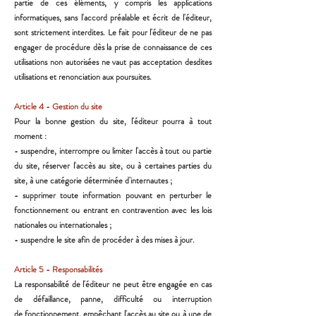
partie de ces éléments, y compris les
applications
informatiques, sans l'accord préalable et écrit de l'éditeur,
sont strictement interdites. Le fait
pour l'éditeur de ne pas
engager de procédure dès la prise de connaissance de ces
utilisations non autorisées
ne vaut pas acceptation desdites
utilisations et renonciation aux poursuites.
Article 4 - Gestion du site
Pour la bonne gestion du site, l'éditeur pourra à tout
moment :
- suspendre, interrompre ou limiter l'accès à tout ou partie
du site, réserver l'accès au site, ou à certaines
parties du
site, à une catégorie déterminée d'internautes ;
- supprimer toute information pouvant en perturber le
fonctionnement ou entrant en contravention avec les
lois
nationales ou internationales ;
- suspendre le site afin de procéder à des mises à jour.
Article 5 - Responsabilités
La responsabilité de l'éditeur ne peut être engagée en cas
de défaillance, panne, difficulté ou interruption
de
fonctionnement, empêchant l'accès au site ou à une de